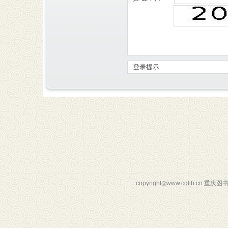
copyright◎www.cqlib.cn 